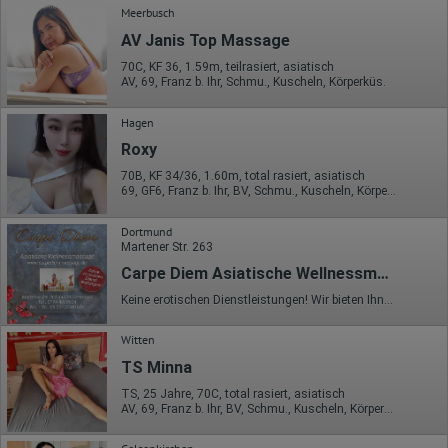
Meerbusch
AV Janis Top Massage
70C, KF 36, 1.59m, teilrasiert, asiatisch
AV, 69, Franz b. Ihr, Schmu., Kuscheln, Körperküs.
Hagen
Roxy
70B, KF 34/36, 1.60m, total rasiert, asiatisch
69, GF6, Franz b. Ihr, BV, Schmu., Kuscheln, Körperküs.
Dortmund
Martener Str. 263
Carpe Diem Asiatische Wellnessmassage
Keine erotischen Dienstleistungen! Wir bieten Ihnen die bestmögliche individuelle Behandlung. Unser Ziel ist es die Gesundheit, Unabhängigkeit, und den Komfort unserer Kunden, wie ihrer Familien, zu fördern. Wir nehmen uns Zeit, unseren Kunden zuzuhören und individuelle Behandlungskonzepte zu entwickeln, welche genau zu deren Bedürfnissen passen. Wir begannen mit einer einfachen Idee: Ein Praxis zu gründen, die eine positive Wirkung auf das Leben Anderer hat: Thai- und China-Massagen. Diesen Grundsatz haben wir bis heute nicht aus den Augen verloren, deshalb sind wir so erfolgreich mit dem was wir tun. Unser Team besteht aus erfahrenen Mitarbeitern, welche Ihnen und Ihren Angehörigen stets zur Seite stehen. Um kontinuierlich in neuen Technologien und innovativen Behandlungsmethoden auf dem letzten Stand zu sein, bilden wir uns regelmäßig fort.
Witten
TS Minna
TS, 25 Jahre, 70C, total rasiert, asiatisch
AV, 69, Franz b. Ihr, BV, Schmu., Kuscheln, Körperküs., AV b. Ihm