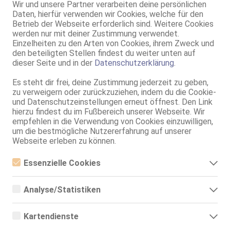
Wir und unsere Partner verarbeiten deine persönlichen
Hagen
Daten, hierfür verwenden wir Cookies, welche für den
Betrieb der Webseite erforderlich sind. Weitere Cookies
Mona AV Top Massage!
werden nur mit deiner Zustimmung verwendet.
24 Jahre, 75C, KF 38, 1.60m, teilrasiert, asiatisch
Einzelheiten zu den Arten von Cookies, ihrem Zweck und
AV, 69, Franz b. Ihr, Schmu., Kuscheln, Mast.
den beteiligten Stellen findest du weiter unten auf
dieser Seite und in der
Datenschutzerklärung
.
Live Sex Cam
ErikaKim
LIVE
Es steht dir frei, deine Zustimmung jederzeit zu geben,
zu verweigern oder zurückzuziehen, indem du die Cookie-
weibl., 18 Jahre, B, sehr schlank, bis 1,50m, 46-50kg, asiatisch
Englisch
und Datenschutzeinstellungen erneut öffnest. Den Link
hierzu findest du im Fußbereich unserer Webseite. Wir
Datteln
empfehlen in die Verwendung von Cookies einzuwilligen,
Heibeckstr. 10
um die bestmögliche Nutzererfahrung auf unserer
Webseite erleben zu können.
Susi
32 Jahre, 75B, KF 36/38, 1.60m, total rasiert, asiatisch
Essenzielle Cookies
69, GF6, Franz b. Ihr, Schmu., Kuscheln, DSa, DSp, Mast.
Essenzielle Cookies sind alle notwendigen Cookies, die für den
Bochum
Betrieb der Webseite notwendig sind, indem Grundfunktionen
Analyse/Statistiken
ermöglicht werden. Die Webseite kann ohne diese Cookies nicht
Anna AV Top Massage & Service!
richtig funktionieren.
Analyse- bzw. Statistikcookies sind Cookies, die der Analyse der
Webseiten-Nutzung und der Erstellung von anonymisierten
26 Jahre, 75B, KF 34, 1.60m, total rasiert, asiatisch
Kartendienste
Zugriffsstatistiken dienen. Sie helfen den Webseiten-Besitzern zu
AV, 69, Franz b. Ihr, BV, Schmu., Kuscheln, Körperküs., DSa
verstehen, wie Besucher mit Webseiten interagieren, indem
Google Maps