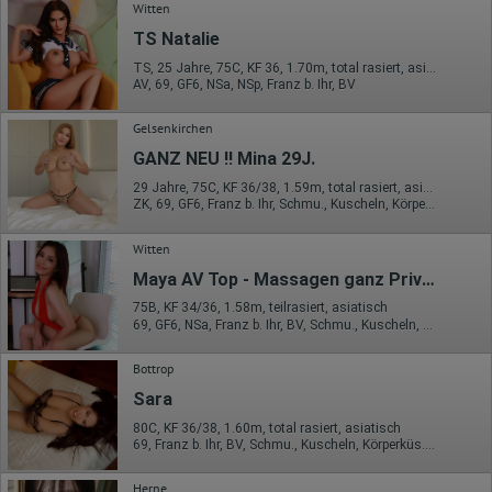
Daten anonym erhoben werden. Nur in Ausnahmefällen wird die
Witten
volle IP-Adresse an einen Server von Google in den USA
TS Natalie
übertragen und dort gekürzt. Die von dem Browser des Nutzers
übermittelte IP-Adresse wird nicht mit anderen Daten von Google
TS, 25 Jahre, 75C, KF 36, 1.70m, total rasiert, asiatisch
zusammengeführt.
AV, 69, GF6, NSa, NSp, Franz b. Ihr, BV
Erhobene Informationen zum Besucherverhalten sind folgende:
Gelsenkirchen
Herkunft (Land und Stadt)
GANZ NEU !! Mina 29J.
Sprache
Betriebssystem
29 Jahre, 75C, KF 36/38, 1.59m, total rasiert, asiatisch
Gerät (PC, Tablet-PC oder Smartphone)
ZK, 69, GF6, Franz b. Ihr, Schmu., Kuscheln, Körperküs., DSa
Browser und alle verwendeten Add-ons
Auflösung des Computers
Besucherquelle (Facebook, Suchmaschine oder
Witten
verweisende Webseite)
Maya AV Top - Massagen ganz Privat
Welche Dateien wurden heruntergeladen?
Welche Videos angeschaut?
75B, KF 34/36, 1.58m, teilrasiert, asiatisch
Wurden Werbebanner angeklickt?
69, GF6, NSa, Franz b. Ihr, BV, Schmu., Kuscheln, Körperküs.
Wohin ging der Besucher? Klickte er auf weitere Seiten des
Portals oder hat er sie komplett verlassen?
Bottrop
Wie lange blieb der Besucher?
Sara
Ort der Verarbeitung:
Europäische Union & USA
80C, KF 36/38, 1.60m, total rasiert, asiatisch
69, Franz b. Ihr, BV, Schmu., Kuscheln, Körperküs., AV b. Ihm, EL
Hotjar
Herne
Wir nutzen Hotjar als Webanalysedient. Es wird verwendet, um