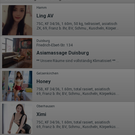
Hamm
Ling AV
75C, KF 34/36, 1.60m, 50 kg, teilrasiert, asiatisch
ZK, 69, Franz b. Ihr, BV, Schmu., Kuscheln, Körperküs., DSa
Duisburg
Friedrich-Ebert-Str. 134
Asiamassage Duisburg
** Unsere Räume sind vollständig Klimatisiert ** Genießen Sie chinesische Massagen, die alle Ihre Sinne herausfordern. Erfahren Sie noch heute, wozu zierliche Hände und weiche Haut in der Lage sind. Unsere chinesischen Masseurinnen werden Sie auf eine fernöstliche Reise entführen und Ihnen neue Dimensionen zeigen. Wenn Sie bereits Erfahrungen mit Thai Massagen und ähnlichen Massageformen gesammelt haben, freuen wir uns Sie von einer traditionellen chinesischen Massage überzeugen zu dürfen. Ganz einfach und diskret auch ohne telefonische Reservierung. Kürzere Wartezeiten versüßen wir Ihnen mit leckerem Espresso, einem erfrischenden Getränk und stabiler WLAN Verbindung. Gerne passen wir unsere Massagetechniken während der Massage Behandlung an ihre persönlichen Wünsche an. !!! KEINE EROTIK!!! Öffnungszeiten von Montag bis Sonntag 9.30 - 22.30 Uhr Termine werden nur telefonisch vergeben !!! 0163-8621956
Gelsenkirchen
Honey
75B, KF 34/36, 1.60m, total rasiert, asiatisch
69, Franz b. Ihr, BV, Schmu., Kuscheln, Körperküs., EL, Mast.
Oberhausen
Ximi
75C, KF 34/36, 1.60m, total rasiert, asiatisch
69, Franz b. Ihr, BV, Schmu., Kuscheln, Körperküs., EL, Mast.