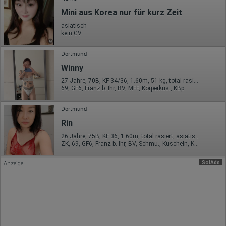
Daten über das Benutzerverhalten zu sammeln. Hotjar kann
Mini aus Korea nur für kurz Zeit
auch im Rahmen von Umfragen und Feedbackfunktionen, die
auf unserer Website eingebunden sind, von Ihnen bereitgestellte
asiatisch
Informationen verarbeiten.
kein GV
Herausgeber:
Dortmund
Hotjar Limited, Malta
Winny
Erhobene Daten:
27 Jahre, 70B, KF 34/36, 1.60m, 51 kg, total rasiert, asiatisch
Datum und Uhrzeit des Besuchs
69, GF6, Franz b. Ihr, BV, MFF, Körperküs., KBp
Gerätetyp
Geografischer Standort
IP-Adresse
Dortmund
Mausbewegungen
Rin
Besuchte Seiten
Referrer URL
26 Jahre, 75B, KF 36, 1.60m, total rasiert, asiatisch
Bildschirmauflösung
ZK, 69, GF6, Franz b. Ihr, BV, Schmu., Kuscheln, Körperküs.
Eindeutige Gerätekennung
Sprachinformationen
SolAds
Anzeige
Gerätebestriebssystem
Browser-Typ
Klicks
Domain-Name
Eindeutige Benutzerkennung
Antworten auf Umfragen
Ort der Verarbeitung: