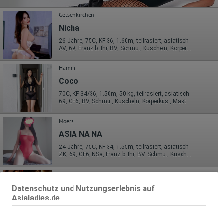
Gelsenkirchen
Nicha
26 Jahre, 75C, KF 36, 1.60m, teilrasiert, asiatisch
AV, 69, Franz b. Ihr, BV, Schmu., Kuscheln, Körperküs., DSa
Hamm
Coco
70C, KF 34/36, 1.50m, 50 kg, teilrasiert, asiatisch
69, GF6, BV, Schmu., Kuscheln, Körperküs., Mast.
Moers
ASIA NA NA
24 Jahre, 75C, KF 34, 1.55m, teilrasiert, asiatisch
ZK, 69, GF6, NSa, Franz b. Ihr, BV, Schmu., Kuscheln
Gelsenkirchen
Vivi und Gina
Datenschutz und Nutzungserlebnis auf
Asialadies.de
21 Jahre, 75C, KF 34, 1.62m, total rasiert, asiatisch
69, Franz b. Ihr, Schmu., Kuscheln, Körperküs., AV b. Ihm, DSa, DSp