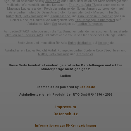
Egal, ob Du ansehnliche sexy
Asialadies
aus China, dem Reich der Mitte bevorzugst oder
vielleicht tiefer vorstößt, um eine Koreanerin,
Thai Hure
,
Asia TS
oder auch erotische
Massage
Ladies
aus dem Reich der aufgehenden Sonne Japans zu bewundern, auf
Asia-Ladies
findest Du Deine Asia Erotik Hostess oder Erotik Masseurin für
Sex in
Ruhrgebiet
,
Erotikmassage
und
Thaimassage
, und
Asia Escort in Ruhrgebiet
, ganz in
Deiner Nähe im Umkreis von Ruhrgebiet! Sexy
Thai-Massage in Ruhrgebiet
auf
Asialadies. Mehr
Sex
Anzeigen auf
Ladies Ruhrgebiet
.
Auf LadiesSTARS findest du auch die Top Sternchen unter den asiatischen Huren.
Werde
jetzt Fan auf LadiesSTARS
und entdecke die exklusiven Inhalte deiner Lieblings-Ladies.
Erotik-Jobs und Immobilien für Asia
Ruhrgebietladies
auf
Kollegin
.de
Asialadies, ein
Ladies Rotlicht Portal
:
Ruhrgebiet-Ladie
s
Bordelle
,
Escort
Sex
,
Huren und
Nutten
,
Erotikmassage
und
Transladies
Diese Seite beinhaltet eindeutige erotische Darstellungen und ist für
Minderjährige nicht geeignet!
Ladies
Themenladies powered by
Ladies.de
Asialadies.de ist ein Produkt der RTO GmbH © 1996 - 2026
Impressum
Datenschutz
Informationen zur KI-Kennzeichnung