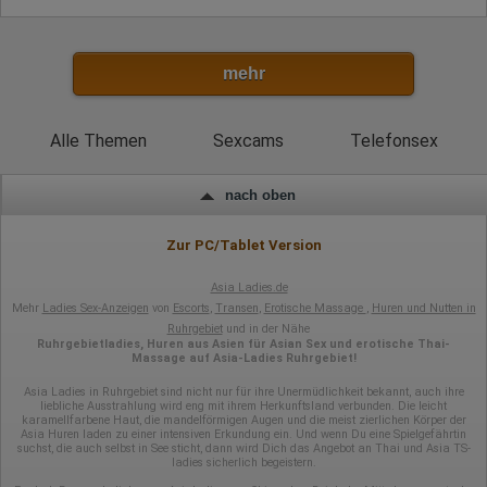
Europäische Union
Rechtliche Grundlage der Verarbeitung
Art. 6 Abs. 1 S. 1 lit. a DSGVO
mehr
Alle Themen
Sexcams
Telefonsex
nach oben
Zur PC/Tablet Version
Asia Ladies.de
Mehr
Ladies Sex-Anzeigen
von
Escorts
,
Transen
,
Erotische Massage
,
Huren und Nutten in
Ruhrgebiet
und in der Nähe
Ruhrgebietladies, Huren aus Asien für Asian Sex und erotische Thai-
Massage auf Asia-Ladies Ruhrgebiet!
Asia Ladies in Ruhrgebiet sind nicht nur für ihre Unermüdlichkeit bekannt, auch ihre
liebliche Ausstrahlung wird eng mit ihrem Herkunftsland verbunden. Die leicht
karamellfarbene Haut, die mandelförmigen Augen und die meist zierlichen Körper der
Asia Huren laden zu einer intensiven Erkundung ein. Und wenn Du eine Spielgefährtin
suchst, die auch selbst in See sticht, dann wird Dich das Angebot an Thai und Asia TS-
ladies sicherlich begeistern.