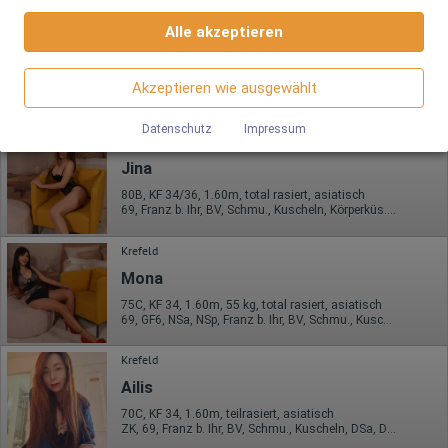
Google Maps
Informationen anonym gesammelt und gemeldet werden.
Alle akzeptieren
Krefeld
Wenn Sie Google Maps auf unserer Webseite nutzen, können
Meena AV
Google Analytics
Informationen über Ihre Benutzung dieser Seite sowie Ihre IP-
Adresse an einen Server in den USA übertragen und auf diesem
Akzeptieren wie ausgewählt
24 Jahre, 75C, KF 34, 1.65m, 52 kg, teilrasiert, asiatisch
Wir nutzen Google Analytics, wodurch Drittanbieter-Cookies
Server gespeichert werden.
AV, 69, Franz b. Ihr, BV, Schmu., Kuscheln, Körperküs., AV b. Ihm
gesetzt werden. Näheres zu Google Analytics und zu den
verwendeten Cookies sind unter folgendem Link und in der
Datenschutz
Impressum
Datenschutzerklärung zu finden.
Krefeld
https://developers.google.com/analytics/devguides/collectio
Jina
n/analyticsjs/cookie-usage?
hl=de#gtagjs_google_analytics_4_-_cookie_usage
80B, KF 34/36, 1.60m, total rasiert, asiatisch
69, Franz b. Ihr, BV, Schmu., Kuscheln, Körperküs., AV b. Ihm, EL
Herausgeber:
Google Ireland Limited
Krefeld
Erhobene Daten:
Mona
Die erzeugten Informationen über die Benutzung unserer
Webseiten sowie die von dem Browser übermittelte IP-Adresse
75C, KF 34, 1.60m, 55 kg, total rasiert, asiatisch
werden übertragen und gespeichert. Dabei können aus den
69, GF6, NSa, NSp, Franz b. Ihr, BV, Schmu., Kuscheln
verarbeiteten Daten pseudonyme Nutzungsprofile der Nutzer
erstellt werden. Diese Informationen wird Google gegebenenfalls
Krefeld
auch an Dritte übertragen, sofern dies gesetzlich
vorgeschrieben wird oder, soweit Dritte diese Daten im Auftrag
Ailis
von Google verarbeiten. Die IP-Adresse der Nutzer wird von
Google innerhalb von Mitgliedstaaten der Europäischen Union
70C, KF 34, 1.60m, teilrasiert, asiatisch
oder in anderen Vertragsstaaten des Abkommens über den
ZK, 69, Franz b. Ihr, BV, Schmu., Kuscheln, DSa, DSp
Europäischen Wirtschaftsraum gekürzt, dies bedeutet, dass alle