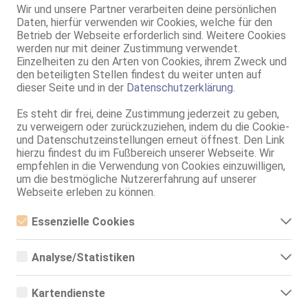
Meerbusch
Wir und unsere Partner verarbeiten deine persönlichen
AV Janis Top Massage
Daten, hierfür verwenden wir Cookies, welche für den
Betrieb der Webseite erforderlich sind. Weitere Cookies
70C, KF 36, 1.59m, teilrasiert, asiatisch
werden nur mit deiner Zustimmung verwendet.
AV, 69, Franz b. Ihr, Schmu., Kuscheln, Körperküs.
Einzelheiten zu den Arten von Cookies, ihrem Zweck und
den beteiligten Stellen findest du weiter unten auf
Krefeld
dieser Seite und in der
Datenschutzerklärung
.
Mila
Es steht dir frei, deine Zustimmung jederzeit zu geben,
22 Jahre, 75B, KF 34/36, 1.60m, total rasiert, asiatisch
zu verweigern oder zurückzuziehen, indem du die Cookie-
AV, 69, Franz b. Ihr, BV, Schmu., Kuscheln, Körperküs., DSa
und Datenschutzeinstellungen erneut öffnest. Den Link
hierzu findest du im Fußbereich unserer Webseite. Wir
Krefeld
empfehlen in die Verwendung von Cookies einzuwilligen,
Nicolle
um die bestmögliche Nutzererfahrung auf unserer
28 Jahre, 75C, KF 36, 1.60m, teilrasiert, asiatisch
Webseite erleben zu können.
ZK, 69, Franz b. Ihr, Schmu., Kuscheln, Körperküs., DSa, DSp
Essenzielle Cookies
Essenzielle Cookies sind alle notwendigen Cookies, die für den
Betrieb der Webseite notwendig sind, indem Grundfunktionen
Analyse/Statistiken
ermöglicht werden. Die Webseite kann ohne diese Cookies nicht
richtig funktionieren.
Analyse- bzw. Statistikcookies sind Cookies, die der Analyse der
Webseiten-Nutzung und der Erstellung von anonymisierten
Kartendienste
Zugriffsstatistiken dienen. Sie helfen den Webseiten-Besitzern zu
verstehen, wie Besucher mit Webseiten interagieren, indem