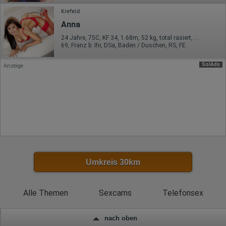
Daten anonym erhoben werden. Nur in Ausnahmefällen wird die
Krefeld
volle IP-Adresse an einen Server von Google in den USA
übertragen und dort gekürzt. Die von dem Browser des Nutzers
Anna
übermittelte IP-Adresse wird nicht mit anderen Daten von Google
zusammengeführt.
24 Jahre, 75C, KF 34, 1.68m, 52 kg, total rasiert, asiatisch
69, Franz b. Ihr, DSa, Baden / Duschen, RS, FE
Erhobene Informationen zum Besucherverhalten sind folgende:
SolAds
Anzeige
Herkunft (Land und Stadt)
Sprache
Betriebssystem
Gerät (PC, Tablet-PC oder Smartphone)
Browser und alle verwendeten Add-ons
Auflösung des Computers
Besucherquelle (Facebook, Suchmaschine oder
verweisende Webseite)
Welche Dateien wurden heruntergeladen?
Welche Videos angeschaut?
Wurden Werbebanner angeklickt?
Wohin ging der Besucher? Klickte er auf weitere Seiten des
Umkreis 30km
Portals oder hat er sie komplett verlassen?
Wie lange blieb der Besucher?
Ort der Verarbeitung:
Alle Themen
Sexcams
Telefonsex
Europäische Union & USA
Hotjar
nach oben