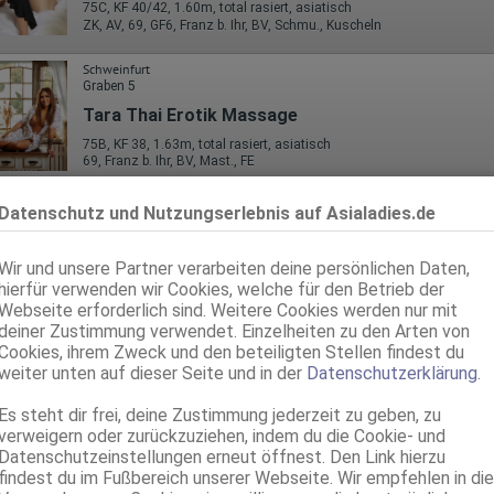
75C, KF 40/42, 1.60m, total rasiert, asiatisch
ZK, AV, 69, GF6, Franz b. Ihr, BV, Schmu., Kuscheln
Schweinfurt
Graben 5
Tara Thai Erotik Massage
75B, KF 38, 1.63m, total rasiert, asiatisch
69, Franz b. Ihr, BV, Mast., FE
Nürnberg
Datenschutz und Nutzungserlebnis auf Asialadies.de
Maria
24 Jahre, 75C, KF 32/34, 1.56m, 48 kg, teilrasiert, asiatisch
Wir und unsere Partner verarbeiten deine persönlichen Daten,
ZK, 69, Franz b. Ihr, BV, Schmu., Kuscheln, Körperküs., DSa
hierfür verwenden wir Cookies, welche für den Betrieb der
Webseite erforderlich sind. Weitere Cookies werden nur mit
Aschaffenburg
deiner Zustimmung verwendet. Einzelheiten zu den Arten von
Cookies, ihrem Zweck und den beteiligten Stellen findest du
Lani -Heißöl Massage und mehr
weiter unten auf dieser Seite und in der
Datenschutzerklärung
.
asiatisch
Es steht dir frei, deine Zustimmung jederzeit zu geben, zu
Amberg
verweigern oder zurückzuziehen, indem du die Cookie- und
Hofmarkweg 1
Datenschutzeinstellungen erneut öffnest. Den Link hierzu
Bee Top Massage
findest du im Fußbereich unserer Webseite. Wir empfehlen in die