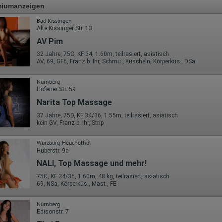
miumanzeigen
Bad Kissingen
Alte Kissinger Str. 13
AV Pim
32 Jahre, 75C, KF 34, 1.60m, teilrasiert, asiatisch
AV, 69, GF6, Franz b. Ihr, Schmu., Kuscheln, Körperküs., DSa
Nürnberg
Höfener Str. 59
Narita Top Massage
37 Jahre, 75D, KF 34/36, 1.55m, teilrasiert, asiatisch
kein GV, Franz b. Ihr, Strip
Würzburg-Heuchelhof
Huberstr. 9a
NALI, Top Massage und mehr!
75C, KF 34/36, 1.60m, 48 kg, teilrasiert, asiatisch
69, NSa, Körperküs., Mast., FE
Nürnberg
Edisonstr. 7