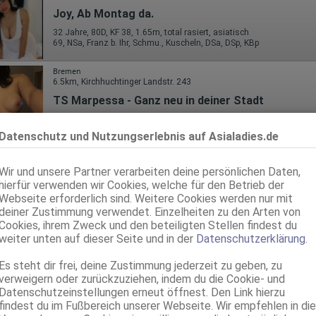
Joy, Ab Montag da.
32 Jahre, 80D, KF 38, 1.65m, total rasiert, asiatisch
69, NSa, Franz b. Ihr, Schmu., Kuscheln, DSa, DSp, KBp
Bremen
6.5km, Kirchhuchtinger Landstr. 243
TS Marpessa - Ganz neu in deiner Stadt
TS, 31 Jahre, 75C, KF 36, 1.75m, asiatisch
Datenschutz und Nutzungserlebnis auf Asialadies.de
Stuhr
6.7km, Proppstr. 150
Wir und unsere Partner verarbeiten deine persönlichen Daten,
Thai Nina
hierfür verwenden wir Cookies, welche für den Betrieb der
27 Jahre, 75C, KF 34/36, 1.67m, total rasiert, asiatisch
Webseite erforderlich sind. Weitere Cookies werden nur mit
GF6, BV, Schmu., Kuscheln, Körperküs., DSa, DSp, KBp
deiner Zustimmung verwendet. Einzelheiten zu den Arten von
Cookies, ihrem Zweck und den beteiligten Stellen findest du
Stuhr
weiter unten auf dieser Seite und in der
Datenschutzerklärung
.
6.7km, Proppstr. 150
Thai Luna
Es steht dir frei, deine Zustimmung jederzeit zu geben, zu
verweigern oder zurückzuziehen, indem du die Cookie- und
75B, KF 36, 1.65m, asiatisch
Datenschutzeinstellungen erneut öffnest. Den Link hierzu
findest du im Fußbereich unserer Webseite. Wir empfehlen in die
Bremen