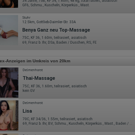
34 Jahre, 75B, KF 34, 1.60m, 48 kg, total rasiert, asiatisch
GF6, Schmu., Kuscheln, Körperküs., Mast.
Stuhr
12.5km, Gottlieb-Daimler-Str. 33A
Benya Ganz neu Top-Massage
75C, KF 36, 1.60m, teilrasiert, asiatisch
69, Franz b. Ihr, DSa, Baden / Duschen, RS, FE
Sex-Anzeigen im Umkreis von 20km
Delmenhorst
Thai-Massage
75C, KF 36, 1.60m, teilrasiert, asiatisch
kein GV
Delmenhorst
Lisa
70C, KF 34/36, 1.55m, teilrasiert, asiatisch
69, Franz b. Ihr, BV, Schmu., Kuscheln, Körperküs., Mast., Baden / Duschen