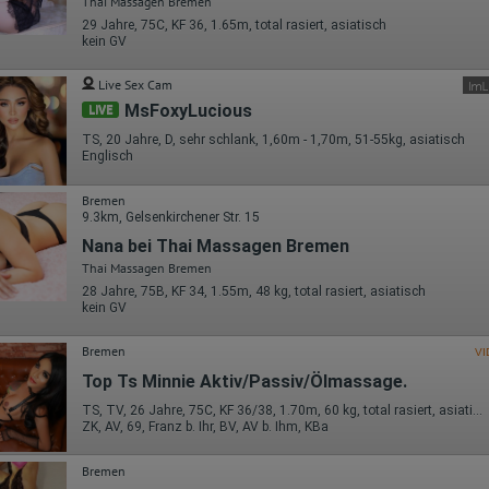
Thai Massagen Bremen
oder hat er sie komplett verlassen?
Wie lange blieb der Besucher?
29 Jahre, 75C, KF 36, 1.65m, total rasiert, asiatisch
kein GV
Ort der Verarbeitung:
Europäische Union & USA
Live Sex Cam
Hotjar
MsFoxyLucious
LIVE
TS, 20 Jahre, D, sehr schlank, 1,60m - 1,70m, 51-55kg, asiatisch
Wir nutzen Hotjar als Webanalysedient. Es wird verwendet, um Daten
Englisch
über das Benutzerverhalten zu sammeln. Hotjar kann auch im Rahmen
von Umfragen und Feedbackfunktionen, die auf unserer Website
eingebunden sind, von Ihnen bereitgestellte Informationen verarbeiten.
Bremen
9.3km, Gelsenkirchener Str. 15
Herausgeber:
Nana bei Thai Massagen Bremen
Hotjar Limited, Malta
Thai Massagen Bremen
Erhobene Daten:
28 Jahre, 75B, KF 34, 1.55m, 48 kg, total rasiert, asiatisch
kein GV
Datum und Uhrzeit des Besuchs
Gerätetyp
Geografischer Standort
Bremen
VI
IP-Adresse
Top Ts Minnie Aktiv/Passiv/Ölmassage.
Mausbewegungen
Besuchte Seiten
TS, TV, 26 Jahre, 75C, KF 36/38, 1.70m, 60 kg, total rasiert, asiatisch
Referrer URL
ZK, AV, 69, Franz b. Ihr, BV, AV b. Ihm, KBa
Bildschirmauflösung
Eindeutige Gerätekennung
Sprachinformationen
Bremen
Gerätebestriebssystem