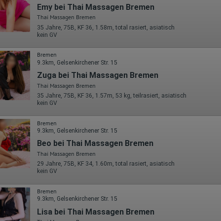
sowie die von dem Browser übermittelte IP-Adresse werden übertragen
Emy bei Thai Massagen Bremen
und gespeichert. Dabei können aus den verarbeiteten Daten pseudonym
Thai Massagen Bremen
Nutzungsprofile der Nutzer erstellt werden. Diese Informationen wird
35 Jahre, 75B, KF 36, 1.58m, total rasiert, asiatisch
Google gegebenenfalls auch an Dritte übertragen, sofern dies gesetzlich
kein GV
vorgeschrieben wird oder, soweit Dritte diese Daten im Auftrag von
Google verarbeiten. Die IP-Adresse der Nutzer wird von Google innerhalb
von Mitgliedstaaten der Europäischen Union oder in anderen
Bremen
Vertragsstaaten des Abkommens über den Europäischen
9.3km, Gelsenkirchener Str. 15
Wirtschaftsraum gekürzt, dies bedeutet, dass alle Daten anonym
Zuga bei Thai Massagen Bremen
erhoben werden. Nur in Ausnahmefällen wird die volle IP-Adresse an
einen Server von Google in den USA übertragen und dort gekürzt. Die von
Thai Massagen Bremen
dem Browser des Nutzers übermittelte IP-Adresse wird nicht mit andere
35 Jahre, 75B, KF 36, 1.57m, 53 kg, teilrasiert, asiatisch
Daten von Google zusammengeführt.
kein GV
Erhobene Informationen zum Besucherverhalten sind folgende:
Bremen
Herkunft (Land und Stadt)
9.3km, Gelsenkirchener Str. 15
Sprache
Beo bei Thai Massagen Bremen
Betriebssystem
Gerät (PC, Tablet-PC oder Smartphone)
Thai Massagen Bremen
Browser und alle verwendeten Add-ons
29 Jahre, 75B, KF 34, 1.60m, total rasiert, asiatisch
Auflösung des Computers
kein GV
Besucherquelle (Facebook, Suchmaschine oder verweisende
Webseite)
Bremen
Welche Dateien wurden heruntergeladen?
9.3km, Gelsenkirchener Str. 15
Welche Videos angeschaut?
Wurden Werbebanner angeklickt?
Lisa bei Thai Massagen Bremen
Wohin ging der Besucher? Klickte er auf weitere Seiten des Portals