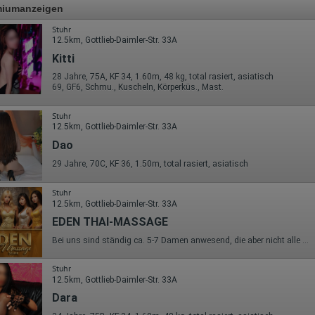
miumanzeigen
Stuhr
12.5km, Gottlieb-Daimler-Str. 33A
Kitti
28 Jahre, 75A, KF 34, 1.60m, 48 kg, total rasiert, asiatisch
69, GF6, Schmu., Kuscheln, Körperküs., Mast.
Stuhr
12.5km, Gottlieb-Daimler-Str. 33A
Dao
29 Jahre, 70C, KF 36, 1.50m, total rasiert, asiatisch
Stuhr
12.5km, Gottlieb-Daimler-Str. 33A
EDEN THAI-MASSAGE
Bei uns sind ständig ca. 5-7 Damen anwesend, die aber nicht alle auf www.ladies.de gelistet sind! Sehr verehrter Besucher, wir heißen Sie auf unseren Seiten sehr herzlich willkommen. Besuchen Sie unser Haus zunächst hier im Internet und lassen Sie sich einen ersten Einblick geben, wie wir » unsere Räume für Sie gestaltet haben. Bei uns erwartet Sie ein freundliches und immer sehr gut gelauntes Personal, welches wie Engel nur für Sie allein und ganz individuell tätig werden. Wir bieten unseren Besuchern eine ganze Reihe himmlischer Leistungen an. Besuchen Sie uns und überzeugen Sie sich sel
Stuhr
12.5km, Gottlieb-Daimler-Str. 33A
Dara