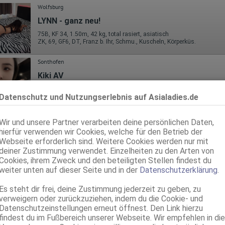
Wolfsburg
LYNN - ganz neu!
75B, KF 34, 1.50m, 42 kg, total rasiert, asiatisch
ZK, 69, GF6, DT, Franz b. Ihr, Schmu., Kuscheln, Körperküs.
Sonthofen
Kiki AV
24 Jahre, 75C, KF 34, 1.60m, 48 kg, teilrasiert, asiatisch
Datenschutz und Nutzungserlebnis auf Asialadies.de
ZK, 69, Franz b. Ihr, BV, Schmu., Kuscheln, Körperküs., DSa
Magdeburg
Wir und unsere Partner verarbeiten deine persönlichen Daten,
Emma Top Massage
hierfür verwenden wir Cookies, welche für den Betrieb der
Webseite erforderlich sind. Weitere Cookies werden nur mit
24 Jahre, 75B, KF 36, 1.60m, total rasiert, asiatisch
deiner Zustimmung verwendet. Einzelheiten zu den Arten von
69, Franz b. Ihr, Schmu., Kuscheln, Körperküs., Mast., FE
Cookies, ihrem Zweck und den beteiligten Stellen findest du
weiter unten auf dieser Seite und in der
Datenschutzerklärung
.
Mannheim
HANA
Es steht dir frei, deine Zustimmung jederzeit zu geben, zu
verweigern oder zurückzuziehen, indem du die Cookie- und
27 Jahre, 75B, KF 34, 1.60m, 45 kg, total rasiert, asiatisch
ZK, AV, 69, GF6, Franz b. Ihr, Schmu., Kuscheln, Körperküs.
Datenschutzeinstellungen erneut öffnest. Den Link hierzu
findest du im Fußbereich unserer Webseite. Wir empfehlen in die