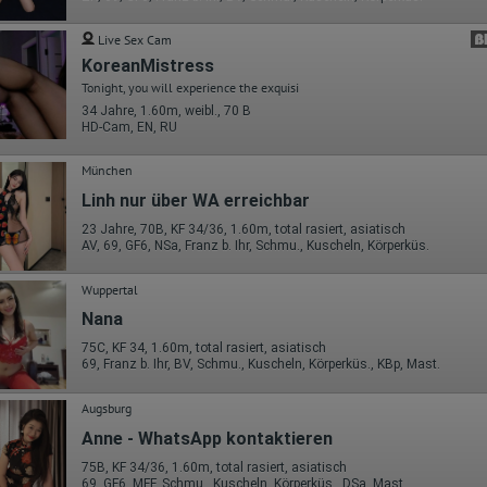
oder hat er sie komplett verlassen?
Wie lange blieb der Besucher?
Live Sex Cam
Ort der Verarbeitung:
KoreanMistress
Europäische Union & USA
Tonight, you will experience the exquisi
Hotjar
34 Jahre, 1.60m, weibl., 70 B
HD-Cam, EN, RU
Wir nutzen Hotjar als Webanalysedient. Es wird verwendet, um Daten
über das Benutzerverhalten zu sammeln. Hotjar kann auch im Rahmen
München
von Umfragen und Feedbackfunktionen, die auf unserer Website
eingebunden sind, von Ihnen bereitgestellte Informationen verarbeiten.
Linh nur über WA erreichbar
Herausgeber:
23 Jahre, 70B, KF 34/36, 1.60m, total rasiert, asiatisch
Hotjar Limited, Malta
AV, 69, GF6, NSa, Franz b. Ihr, Schmu., Kuscheln, Körperküs.
Erhobene Daten:
Wuppertal
Datum und Uhrzeit des Besuchs
Nana
Gerätetyp
Geografischer Standort
75C, KF 34, 1.60m, total rasiert, asiatisch
IP-Adresse
69, Franz b. Ihr, BV, Schmu., Kuscheln, Körperküs., KBp, Mast.
Mausbewegungen
Besuchte Seiten
Augsburg
Referrer URL
Bildschirmauflösung
Anne - WhatsApp kontaktieren
Eindeutige Gerätekennung
Sprachinformationen
75B, KF 34/36, 1.60m, total rasiert, asiatisch
Gerätebestriebssystem
69, GF6, MFF, Schmu., Kuscheln, Körperküs., DSa, Mast.