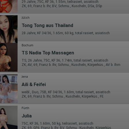
29 Jahre, 75C, KF 36, 1.55m, teilrasiert, asiatisch
sowie die von dem Browser übermittelte IP-Adresse werden übertragen
ZK, 69, Franz b. Ihr, BV, Schmu., Kuscheln, DSa, DSp
und gespeichert. Dabei können aus den verarbeiteten Daten pseudonym
Nutzungsprofile der Nutzer erstellt werden. Diese Informationen wird
Google gegebenenfalls auch an Dritte übertragen, sofern dies gesetzlich
Jülich
vorgeschrieben wird oder, soweit Dritte diese Daten im Auftrag von
Tong Tong aus Thailand
Google verarbeiten. Die IP-Adresse der Nutzer wird von Google innerhalb
von Mitgliedstaaten der Europäischen Union oder in anderen
28 Jahre, KF 34/36, 1.65m, 60 kg, total rasiert, asiatisch
Vertragsstaaten des Abkommens über den Europäischen
Wirtschaftsraum gekürzt, dies bedeutet, dass alle Daten anonym
erhoben werden. Nur in Ausnahmefällen wird die volle IP-Adresse an
Bochum
einen Server von Google in den USA übertragen und dort gekürzt. Die von
TS Nadia Top Massagen
dem Browser des Nutzers übermittelte IP-Adresse wird nicht mit andere
Daten von Google zusammengeführt.
TS, 26 Jahre, 75C, KF 36, 1.74m, total rasiert, asiatisch
ZK, AV, 69, Franz b. Ihr, Schmu., Kuscheln, Körperküs., AV b. Ihm
Erhobene Informationen zum Besucherverhalten sind folgende:
Herkunft (Land und Stadt)
Jena
Sprache
Aili & Feifei
Betriebssystem
Gerät (PC, Tablet-PC oder Smartphone)
weibl., Duo, 75B, KF 34/36, 1.60m, total rasiert, asiatisch
Browser und alle verwendeten Add-ons
ZK, 69, Franz b. Ihr, Schmu., Kuscheln, Körperküs., FE
Auflösung des Computers
Besucherquelle (Facebook, Suchmaschine oder verweisende
Webseite)
Fürth
Welche Dateien wurden heruntergeladen?
Julia
Welche Videos angeschaut?
Wurden Werbebanner angeklickt?
75C, KF 36, 1.60m, 50 kg, teilrasiert, asiatisch
Wohin ging der Besucher? Klickte er auf weitere Seiten des Portals
ZK, 69, GF6, Franz b. Ihr, BV, Schmu., Kuscheln, Körperküs.