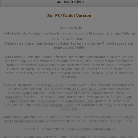
nach oben
Zur PC/Tablet Version
Asia Ladies.de
Mehr
Ladies Sex-Anzeigen
von
Escorts
,
Transen
,
Erotische Massage
,
Huren und Nutten in
Celle
und in der Nähe
Celleladies, Huren aus Asien für Asian Sex und erotische Thai-Massage auf
Asia-Ladies Celle!
Asia Ladies in Celle sind nicht nur für ihre Unermüdlichkeit bekannt, auch ihre liebliche
Ausstrahlung wird eng mit ihrem Herkunftsland verbunden. Die leicht karamellfarbene
Haut, die mandelförmigen Augen und die meist zierlichen Körper der Asia Huren laden
zu einer intensiven Erkundung ein. Und wenn Du eine Spielgefährtin suchst, die auch
selbst in See sticht, dann wird Dich das Angebot an Thai und Asia TS-ladies sicherlich
begeistern.
Egal, ob Du ansehnliche sexy
Asialadies
aus China, dem Reich der Mitte bevorzugst oder
vielleicht tiefer vorstößt, um eine Koreanerin,
Thai Hure
,
Asia TS
oder auch erotische
Massage
Ladies
aus dem Reich der aufgehenden Sonne Japans zu bewundern, auf
Asia-Ladies
findest Du Deine Asia Erotik Hostess oder Erotik Masseurin für
Sex in Celle
,
Erotikmassage
und
Thaimassage
, und
Asia Escort in Celle
, ganz in Deiner Nähe im
Umkreis von Celle! Sexy
Thai-Massage in Celle
auf Asialadies. Mehr
Sex
Anzeigen auf
Ladies Celle
.
Auf LadiesSTARS findest du auch die Top Sternchen unter den asiatischen Huren.
Werde
jetzt Fan auf LadiesSTARS
und entdecke die exklusiven Inhalte deiner Lieblings-Ladies.
Erotik-Jobs und Immobilien für Asia
Celleladies
auf
Kollegin
.de
Asialadies, ein
Ladies Rotlicht Portal
:
Celle-Ladie
s
Bordelle
,
Escort
Sex
,
Huren und Nutten
,