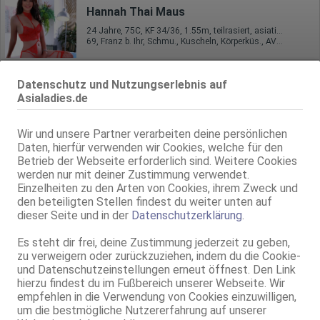
Hannah Thai Maus
24 Jahre, 75C, KF 34/36, 1.55m, teilrasiert, asiatisch
69, Franz b. Ihr, Schmu., Kuscheln, Körperküs., AV b. Ihm, ZAp, Mast.
Hannover
Datenschutz und Nutzungserlebnis auf
Lisa AV
Asialadies.de
26 Jahre, 75B, KF 34/36, 1.60m, 50 kg, total rasiert, asiatisch
AV, 69, GF6, Franz b. Ihr, BV, Schmu., Kuscheln, KBp
Wir und unsere Partner verarbeiten deine persönlichen
Daten, hierfür verwenden wir Cookies, welche für den
Hannover
Betrieb der Webseite erforderlich sind. Weitere Cookies
Zoe Mey's Massagen
werden nur mit deiner Zustimmung verwendet.
Einzelheiten zu den Arten von Cookies, ihrem Zweck und
40 Jahre, 70B, KF 32, 1.51m, total rasiert, asiatisch
kein GV
den beteiligten Stellen findest du weiter unten auf
dieser Seite und in der
Datenschutzerklärung
.
Live Sex Cam
Es steht dir frei, deine Zustimmung jederzeit zu geben,
OrsaTSxx
LIVE
zu verweigern oder zurückzuziehen, indem du die Cookie-
männl., 23 Jahre, D, schlank, 1,60m - 1,70m, 46-50kg, asiatisch
und Datenschutzeinstellungen erneut öffnest. Den Link
Englisch, thailändisch
hierzu findest du im Fußbereich unserer Webseite. Wir
empfehlen in die Verwendung von Cookies einzuwilligen,
Hannover
um die bestmögliche Nutzererfahrung auf unserer
34.1km, Raiffeisenstr. 4