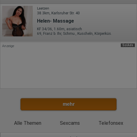
Bildschirmauflösung
Eindeutige Gerätekennung
Laatzen
Sprachinformationen
38.3km, Karlsruher Str. 40
Gerätebestriebssystem
Helen- Massage
Browser-Typ
Klicks
KF 34/36, 1.60m, asiatisch
Domain-Name
69, Franz b. Ihr, Schmu., Kuscheln, Körperküs.
Eindeutige Benutzerkennung
Antworten auf Umfragen
SolAds
Anzeige
Ort der Verarbeitung:
Europäische Union
Rechtliche Grundlage der Verarbeitung
Art. 6 Abs. 1 S. 1 lit. a DSGVO
mehr
Alle Themen
Sexcams
Telefonsex