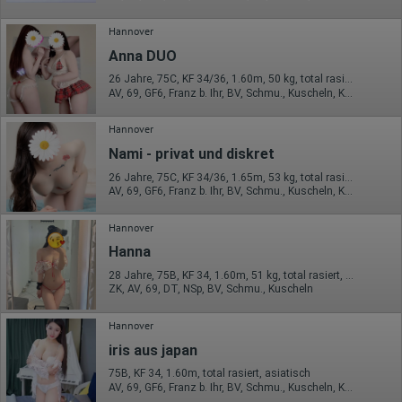
Die erzeugten Informationen über die Benutzung unserer
Webseiten sowie die von dem Browser übermittelte IP-Adresse
Hannover
werden übertragen und gespeichert. Dabei können aus den
verarbeiteten Daten pseudonyme Nutzungsprofile der Nutzer
Anna DUO
erstellt werden. Diese Informationen wird Google gegebenenfalls
auch an Dritte übertragen, sofern dies gesetzlich
26 Jahre, 75C, KF 34/36, 1.60m, 50 kg, total rasiert, asiatisch
vorgeschrieben wird oder, soweit Dritte diese Daten im Auftrag
AV, 69, GF6, Franz b. Ihr, BV, Schmu., Kuscheln, Körperküs.
von Google verarbeiten. Die IP-Adresse der Nutzer wird von
Google innerhalb von Mitgliedstaaten der Europäischen Union
Hannover
oder in anderen Vertragsstaaten des Abkommens über den
Europäischen Wirtschaftsraum gekürzt, dies bedeutet, dass alle
Nami - privat und diskret
Daten anonym erhoben werden. Nur in Ausnahmefällen wird die
volle IP-Adresse an einen Server von Google in den USA
26 Jahre, 75C, KF 34/36, 1.65m, 53 kg, total rasiert, asiatisch
AV, 69, GF6, Franz b. Ihr, BV, Schmu., Kuscheln, Körperküs.
übertragen und dort gekürzt. Die von dem Browser des Nutzers
übermittelte IP-Adresse wird nicht mit anderen Daten von Google
zusammengeführt.
Hannover
Erhobene Informationen zum Besucherverhalten sind folgende:
Hanna
28 Jahre, 75B, KF 34, 1.60m, 51 kg, total rasiert, asiatisch
Herkunft (Land und Stadt)
ZK, AV, 69, DT, NSp, BV, Schmu., Kuscheln
Sprache
Betriebssystem
Gerät (PC, Tablet-PC oder Smartphone)
Hannover
Browser und alle verwendeten Add-ons
Auflösung des Computers
iris aus japan
Besucherquelle (Facebook, Suchmaschine oder
75B, KF 34, 1.60m, total rasiert, asiatisch
verweisende Webseite)
AV, 69, GF6, Franz b. Ihr, BV, Schmu., Kuscheln, Körperküs.
Welche Dateien wurden heruntergeladen?