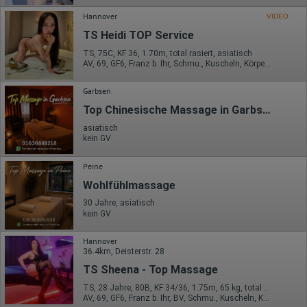
Welche Videos angeschaut?
Wurden Werbebanner angeklickt?
Hannover
VIDEO
Wohin ging der Besucher? Klickte er auf weitere Seiten des
TS Heidi TOP Service
Portals oder hat er sie komplett verlassen?
Wie lange blieb der Besucher?
TS, 75C, KF 36, 1.70m, total rasiert, asiatisch
AV, 69, GF6, Franz b. Ihr, Schmu., Kuscheln, Körperküs., EL
Ort der Verarbeitung:
Europäische Union & USA
Garbsen
Hotjar
Top Chinesische Massage in Garbsen
Wir nutzen Hotjar als Webanalysedient. Es wird verwendet, um
asiatisch
Daten über das Benutzerverhalten zu sammeln. Hotjar kann
kein GV
auch im Rahmen von Umfragen und Feedbackfunktionen, die
auf unserer Website eingebunden sind, von Ihnen bereitgestellte
Informationen verarbeiten.
Peine
Wohlfühlmassage
Herausgeber:
Hotjar Limited, Malta
30 Jahre, asiatisch
kein GV
Erhobene Daten:
Datum und Uhrzeit des Besuchs
Hannover
Gerätetyp
36.4km, Deisterstr. 28
Geografischer Standort
TS Sheena - Top Massage
IP-Adresse
Mausbewegungen
TS, 28 Jahre, 80B, KF 34/36, 1.75m, 65 kg, total rasiert, asiatisch
Besuchte Seiten
AV, 69, GF6, Franz b. Ihr, BV, Schmu., Kuscheln, Körperküs.
Referrer URL